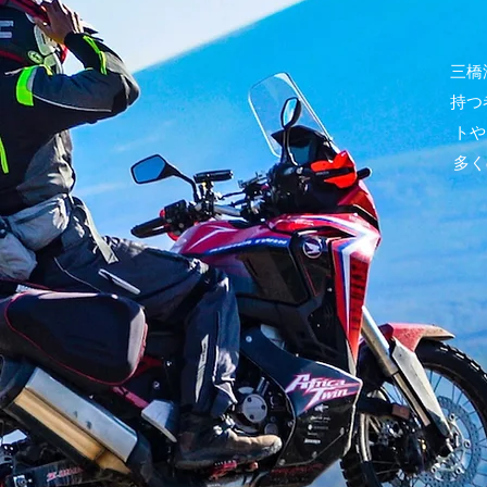
三橋
持つ
トや
多く