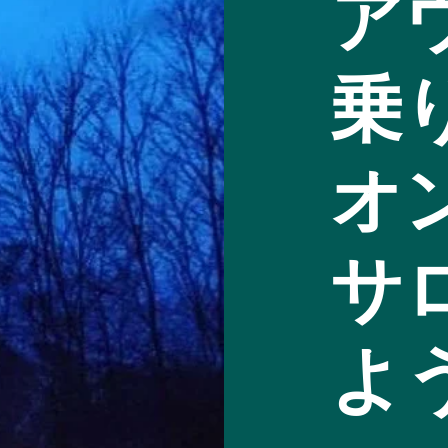
ア
乗
オ
サ
よ