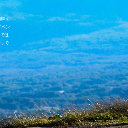
趣味を
イベン
ブでは
いつで
。