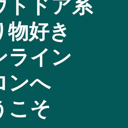
ウトドア系
り物好き
ンライン
ロンへ
うこそ