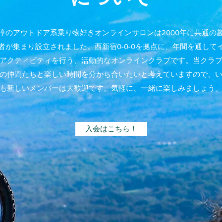
淳のアウトドア系乗り物好きオンラインサロンは2000年に共通の
者が集まり設立されました。西新宿0-0-0を拠点に、年間を通して
アクティビティを行う、活動的なオンラインクラブです。当クラ
の仲間たちと楽しい時間を分かち合いたいと考えていますので、
も新しいメンバーは大歓迎です。気軽に、一緒に楽しみましょう
入会はこちら！